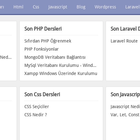
rı
Html
Css
Javascript
Blog
Wordpress
Laravel
Son PHP Dersleri
Son Laravel D
Sıfırdan PHP Öğrenmek
Laravel Route
PHP Fonksiyonlar
Programlama Dili ve Betik Dili Nedir ?
MongoDB Veritabanı Bağlantısı
MySql Veritabanı Kurulumu - Windows
Xampp Windows Üzerinde Kurulumu
Son Css Dersleri
Son Javascrip
CSS Seçiciler
Javascript Nedi
CSS Nedir ?
Var, Let, Const