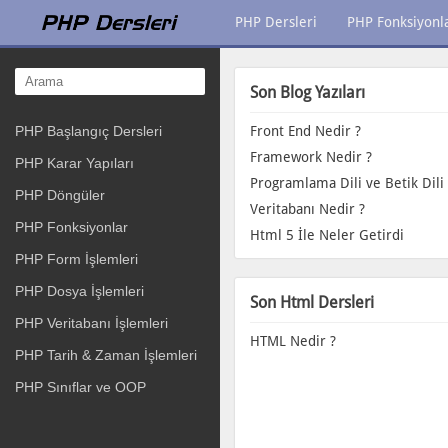
PHP Dersleri
PHP Fonksiyonla
Son Blog Yazıları
PHP Başlangıç Dersleri
Front End Nedir ?
Framework Nedir ?
PHP Karar Yapıları
PHP Döngüler
Veritabanı Nedir ?
PHP Fonksiyonlar
Html 5 İle Neler Getirdi
PHP Form İşlemleri
PHP Dosya İşlemleri
Son Html Dersleri
PHP Veritabanı İşlemleri
HTML Nedir ?
PHP Tarih & Zaman İşlemleri
PHP Sınıflar ve OOP